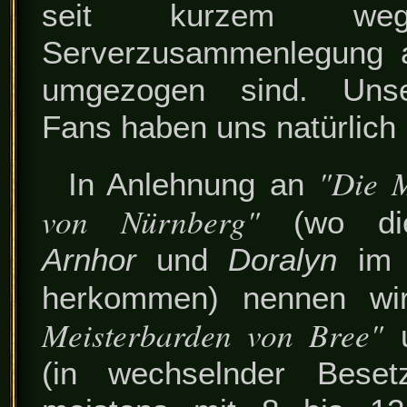
seit kurzem we
Serverzusammenlegung a
umgezogen sind. Unse
Fans haben uns natürlich b
"Die M
In Anlehnung an
von Nürnberg"
(wo die
Arnhor
und
Doralyn
im "
herkommen) nennen w
Meisterbarden von Bree"
u
(in wechselnder Beset